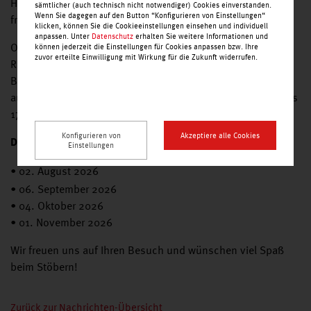
Händler, besondere Fundstücke und echte Schnäppchen
sämtlicher (auch technisch nicht notwendiger) Cookies einverstanden.
Wenn Sie dagegen auf den Button “Konfigurieren von Einstellungen“
freuen.
klicken, können Sie die Cookieeinstellungen einsehen und individuell
anpassen. Unter
Datenschutz
erhalten Sie weitere Informationen und
Ob Vintage-Schätze, Kleidung, Deko, Spielzeug oder kleine
können jederzeit die Einstellungen für Cookies anpassen bzw. Ihre
zuvor erteilte Einwilligung mit Wirkung für die Zukunft widerrufen.
Raritäten – hier gibt es immer etwas zu entdecken. Ein
Besuch lohnt sich für die ganze Familie und alle, die gerne
auf Schatzsuche gehen. Der Verkauf findet immer von 10 bis
17 Uhr statt.
Konfigurieren von
Akzeptiere alle Cookies
Die nächsten Termine 2026:
Einstellungen
• 02. August 2026
• 06. September 2026
• 04. Oktober 2026
• 01. November 2026
Wir freuen uns auf Ihren Besuch und wünschen viel Spaß
beim Stöbern!
Zurück zur Nachrichten-Übersicht