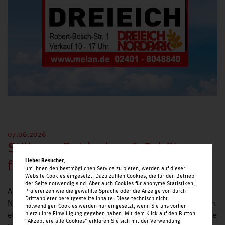
07.06.2026
Stöbern, Entdecken & Schätze
finden
,
Lieber Besucher
um Ihnen den bestmöglichen Service zu bieten, werden auf dieser
Website Cookies eingesetzt. Dazu zählen Cookies, die für den Betrieb
der Seite notwendig sind. Aber auch Cookies für anonyme Statistiken,
Auch weiterhin lädt der beliebte Trödelmarkt am Dreieich
Präferenzen wie die gewählte Sprache oder die Anzeige von durch
Drittanbieter bereitgestellte Inhalte. Diese technisch nicht
Nordpark regelmäßig zum Stöbern, Entdecken und Feilschen
notwendigen Cookies werden nur eingesetzt, wenn Sie uns vorher
ein. Besucherinnen und Besucher dürfen sich auf zahlreiche
hierzu Ihre Einwilligung gegeben haben. Mit dem Klick auf den Button
“Akzeptiere alle Cookies" erklären Sie sich mit der Verwendung