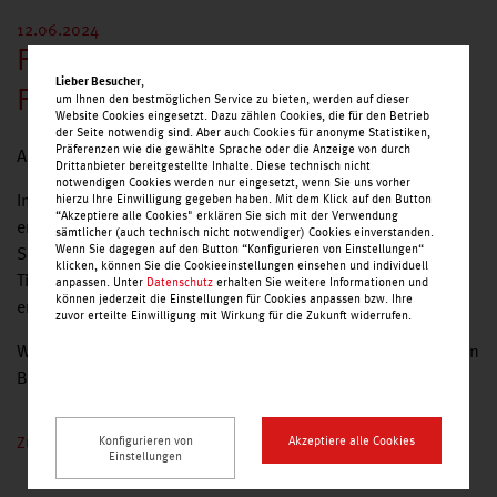
12.06.2024
Feierliche Eröffnung von "DAS
,
Lieber Besucher
FUTTERHAUS"
um Ihnen den bestmöglichen Service zu bieten, werden auf dieser
Website Cookies eingesetzt. Dazu zählen Cookies, die für den Betrieb
der Seite notwendig sind. Aber auch Cookies für anonyme Statistiken,
Präferenzen wie die gewählte Sprache oder die Anzeige von durch
An alle Tierbesitzer – es gibt Grund zur Freude!
Drittanbieter bereitgestellte Inhalte. Diese technisch nicht
notwendigen Cookies werden nur eingesetzt, wenn Sie uns vorher
Im Dreieich Nordpark hat nun endlich DAS FUTTERHAUS
hierzu Ihre Einwilligung gegeben haben. Mit dem Klick auf den Button
“Akzeptiere alle Cookies" erklären Sie sich mit der Verwendung
eröffnet.
sämtlicher (auch technisch nicht notwendiger) Cookies einverstanden.
Wenn Sie dagegen auf den Button “Konfigurieren von Einstellungen“
Sie können nun eine vielfältige Auswahl an hochwertigem
klicken, können Sie die Cookieeinstellungen einsehen und individuell
Tierfutter, Spielzeug und Zubehör für Ihre Lieblinge
anpassen. Unter
Datenschutz
erhalten Sie weitere Informationen und
können jederzeit die Einstellungen für Cookies anpassen bzw. Ihre
entdecken.
zuvor erteilte Einwilligung mit Wirkung für die Zukunft widerrufen.
Wir und das Team von DAS FUTTERHAUS freuen uns auf Ihren
Besuch.
Zurück zur Nachrichten-Übersicht
Konfigurieren von
Akzeptiere alle Cookies
Einstellungen