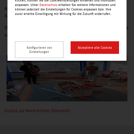
klicken, können Sie die Cookieeinstellungen einsehen und individuell
anpassen. Unter
Datenschutz
erhalten Sie weitere Informationen und
Alle Kinder bekamen Nikolausstrümpfe gefüllt mit kleinen
können jederzeit die Einstellungen für Cookies anpassen bzw. Ihre
zuvor erteilte Einwilligung mit Wirkung für die Zukunft widerrufen.
Geschenken und Kinderschokolade überreicht.
Die Freude und die Dankbarkeit der Kinder waren für uns das
schönste Geschenk.
Konfigurieren von
Akzeptiere alle Cookies
Einstellungen
Zurück zur Nachrichten-Übersicht