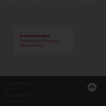
Leicht zu finden, bequem zu erreichen.
Dreieich Nordpark
Robert-Bosch-Straße 15
63303 Dreieich
Teilnahmebedingungen
Impressum
Datenschutzerklärung
Rechtliche Hinweise