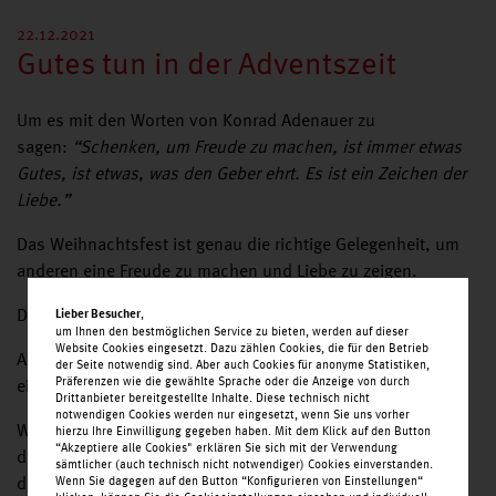
22.12.2021
Gutes tun in der Adventszeit
Um es mit den Worten von Konrad Adenauer zu
sagen:
“Schenken, um Freude zu machen, ist immer etwas
Gutes, ist etwas, was den Geber ehrt.
Es ist ein Zeichen der
Liebe.”
Das Weihnachtsfest ist genau die richtige Gelegenheit, um
anderen eine Freude zu machen und Liebe zu zeigen.
Das Jahr 2021 war für uns alle, vor allem für Kinder, schwer.
,
Lieber Besucher
um Ihnen den bestmöglichen Service zu bieten, werden auf dieser
Website Cookies eingesetzt. Dazu zählen Cookies, die für den Betrieb
Aus diesem Grund haben wir es uns zur Aufgabe gemacht
der Seite notwendig sind. Aber auch Cookies für anonyme Statistiken,
Präferenzen wie die gewählte Sprache oder die Anzeige von durch
einige Kinderaugen zum Leuchten zu bringen.
Drittanbieter bereitgestellte Inhalte. Diese technisch nicht
notwendigen Cookies werden nur eingesetzt, wenn Sie uns vorher
Wir haben zum Nikolaus am 06.12.2021
hierzu Ihre Einwilligung gegeben haben. Mit dem Klick auf den Button
“Akzeptiere alle Cookies" erklären Sie sich mit der Verwendung
die Kindertagesstätte am Wilhelmshof und
sämtlicher (auch technisch nicht notwendiger) Cookies einverstanden.
die Kindertagesstätte am Horst Schmidt Ring besucht.
Wenn Sie dagegen auf den Button “Konfigurieren von Einstellungen“