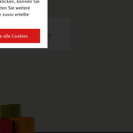
klicken, können Sie
ten Sie weitere
zuvor erteilte
Dreieich Nordpark
Robert-Bosch-Straße 15
e alle Cookies
63303 Dreieich
Aldi Süd
cigo mit DHL + Lotto
Müller