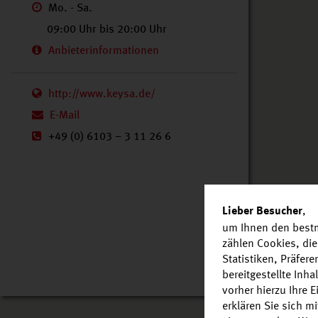
Mo. - Sa.
09:00 Uhr bis 20:00 Uhr
Anbieterinformationen
http://www.keysa.de/
E-Mail
+49 (0) 6103 – 3 11 26 6
,
Lieber Besucher
um Ihnen den bestm
zählen Cookies, die
Statistiken, Präfer
bereitgestellte Inh
vorher hierzu Ihre 
erklären Sie sich m