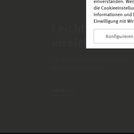
einverstanden. Wen
die Cookieeinstell
Informationen und k
Einwilligung mit Wi
Leicht zu find
Konfigurieren
erreichen.
Ob mit Auto, Bus oder Bahn –
Apoll
Dreieich Nordpark.
ANFAHRT
AHSU Kebab Time