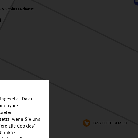
SA Schlüsseldienst
ingesetzt. Dazu
r anonyme
bieter
setzt, wenn Sie uns
DAS FUTTERHAUS
ere alle Cookies"
 Cookies