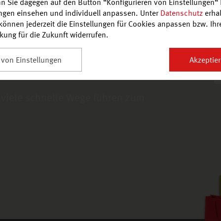
n Sie dagegen auf den Button “Konfigurieren von Einstellungen“ 
ungen einsehen und individuell anpassen. Unter
Datenschutz
erhal
önnen jederzeit die Einstellungen für Cookies anpassen bzw. Ihre 
rkung für die Zukunft widerrufen.
en, bequem zu
Textilreinigung Nordpark
 von Einstellungen
Akzeptier
Feinkost Kirbas
 viele schnelle Wege führen zum
o-Optik
Kamps Backstube