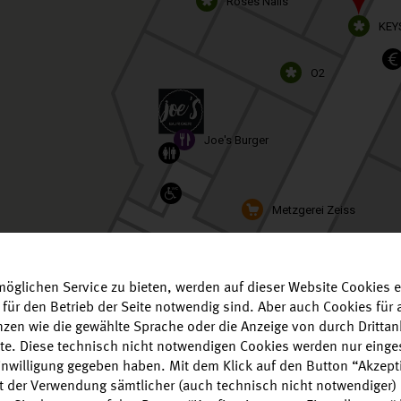
Roses Nails
KEY
O2
Joe's Burger
Metzgerei Zeiss
öglichen Service zu bieten, werden auf dieser Website Cookies e
Fu Loi Asian Food
 für den Betrieb der Seite notwendig sind. Aber auch Cookies fü
enzen wie die gewählte Sprache oder die Anzeige von durch Drittan
alte. Diese technisch nicht notwendigen Cookies werden nur einge
Einwilligung gegeben haben. Mit dem Klick auf den Button “Akzepti
Apotheke im Nordpark
it der Verwendung sämtlicher (auch technisch nicht notwendiger)