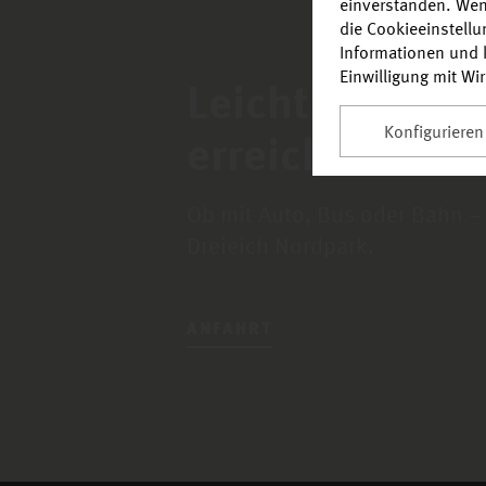
einverstanden. Wen
die Cookieeinstell
Informationen und k
Einwilligung mit Wi
Leicht zu find
Konfigurieren
erreichen.
Ob mit Auto, Bus oder Bahn –
Müller
Dreieich Nordpark.
ANFAHRT