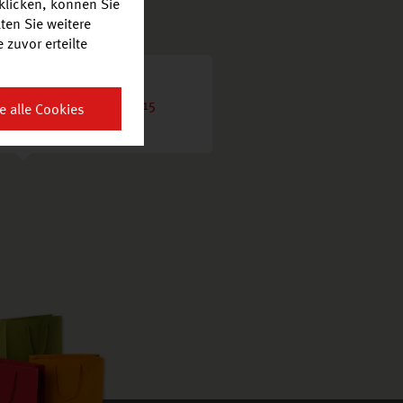
klicken, können Sie
ten Sie weitere
zuvor erteilte
Dreieich Nordpark
Robert-Bosch-Straße 15
e alle Cookies
63303 Dreieich