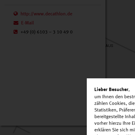
http://www.decathlon.de
E-Mail
+49 (0) 6103 – 3 10 49 0
DAS FUTTERHAUS
,
Lieber Besucher
um Ihnen den bestm
zählen Cookies, die
Statistiken, Präfer
Aldi Süd
o mit DHL + Lotto
bereitgestellte Inh
vorher hierzu Ihre 
erklären Sie sich m