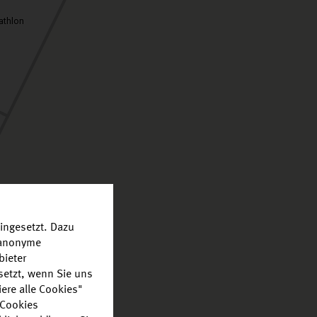
athlon
ingesetzt. Dazu
r anonyme
bieter
setzt, wenn Sie uns
ere alle Cookies"
 Cookies