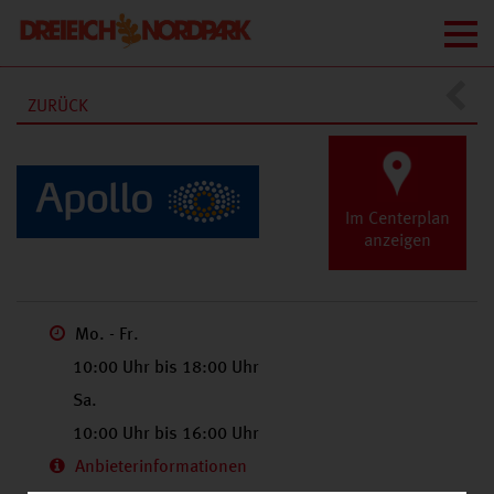
ZURÜCK
GESCHÄFTE
A-Z
Im Centerplan
anzeigen
Textilreinigung Nord
Mo. - Fr.
10:00 Uhr bis 18:00 Uhr
Feink
Sa.
10:00 Uhr bis 16:00 Uhr
Apollo-Optik
Anbieterinformationen