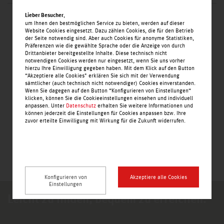
,
Lieber Besucher
http://www.apollo.de/
Kamps Backstube
um Ihnen den bestmöglichen Service zu bieten, werden auf dieser
Website Cookies eingesetzt. Dazu zählen Cookies, die für den Betrieb
+49 (0) 6103 – 3 11 95 5
der Seite notwendig sind. Aber auch Cookies für anonyme Statistiken,
Präferenzen wie die gewählte Sprache oder die Anzeige von durch
Drittanbieter bereitgestellte Inhalte. Diese technisch nicht
notwendigen Cookies werden nur eingesetzt, wenn Sie uns vorher
hierzu Ihre Einwilligung gegeben haben. Mit dem Klick auf den Button
“Akzeptiere alle Cookies" erklären Sie sich mit der Verwendung
AHSU Kebab Time
sämtlicher (auch technisch nicht notwendiger) Cookies einverstanden.
Wenn Sie dagegen auf den Button “Konfigurieren von Einstellungen“
klicken, können Sie die Cookieeinstellungen einsehen und individuell
anpassen. Unter
Datenschutz
erhalten Sie weitere Informationen und
Ernsting's family
können jederzeit die Einstellungen für Cookies anpassen bzw. Ihre
zuvor erteilte Einwilligung mit Wirkung für die Zukunft widerrufen.
sör Klier
Konfigurieren von
Akzeptiere alle Cookies
Einstellungen
Leicht zu finden, bequem zu erreichen.